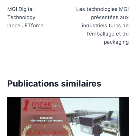
Qui
MGI Digital
Les technologies MGI
sommes-
Technology
présentées aux
nous
lance JETforce
industriels turcs de
l’emballage et du
?
packaging
Publications similaires