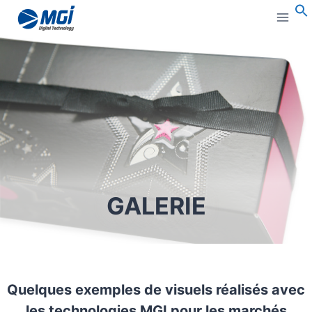
Aller
au
B
:
contenu
GALERIE
Quelques exemples de visuels réalisés avec
les technologies MGI pour les marchés