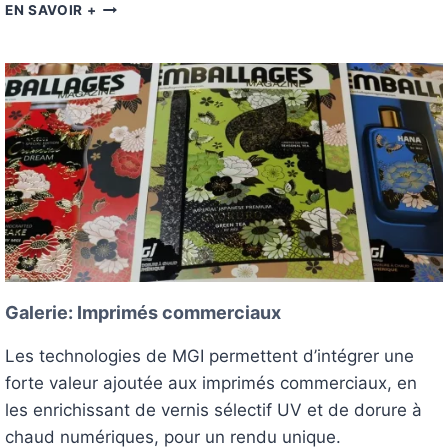
G
EN SAVOIR +
A
L
E
R
I
E
:
I
M
P
R
I
M
É
Galerie: Imprimés commerciaux
S
P
Les technologies de MGI permettent d’intégrer une
H
forte valeur ajoutée aux imprimés commerciaux, en
O
T
les enrichissant de vernis sélectif UV et de dorure à
O
chaud numériques, pour un rendu unique.