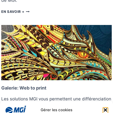
de MGI.
C
E
G
EN SAVOIR +
A
L
E
R
I
E
:
É
D
I
T
I
O
N
Galerie: Web to print
Les solutions MGI vous permettent une différenciation
désormais indispensable.
Gérer les cookies