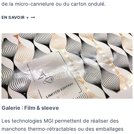
E
de la micro-cannelure ou du carton ondulé.
R
C
G
EN SAVOIR +
I
A
A
L
U
E
X
R
I
E
:
P
A
C
K
A
G
I
Galerie : Film & sleeve
N
G
Les technologies MGI permettent de réaliser des
manchons thermo-rétractables ou des emballages