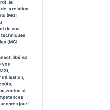
d), au
de la relation
nts (MGI
u
t de vos
 techniques
les (MGI
nect, libérez
e vos
MGI,
 utilisation,
coûts,
os ventes et
ompétences
ur après jour !