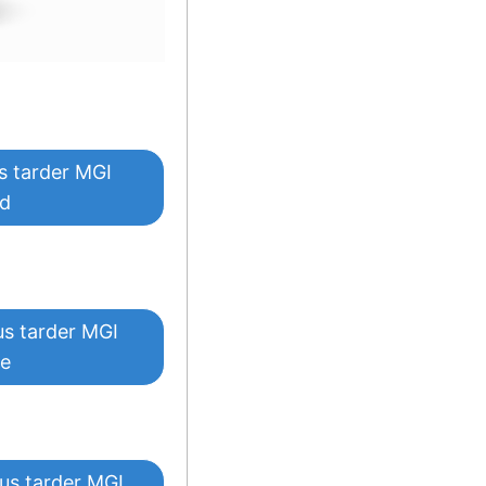
s tarder MGI
d
us tarder MGI
ve
us tarder MGI