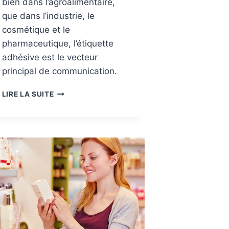
bien dans l’agroalimentaire,
que dans l’industrie, le
cosmétique et le
pharmaceutique, l’étiquette
adhésive est le vecteur
principal de communication.
M
LIRE LA SUITE
A
R
C
H
É
S
:
É
T
I
Q
U