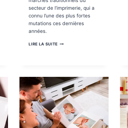
marchés traditionnels du
secteur de l’imprimerie, qui a
connu l’une des plus fortes
mutations ces dernières
années.
M
LIRE LA SUITE
A
R
C
H
É
S
:
É
D
I
T
I
O
N