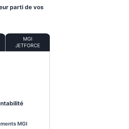
eur parti de vos
MGI
JETFORCE
ntabilité
ements MGI