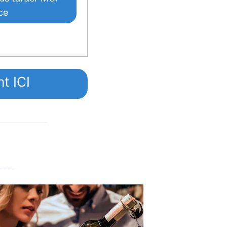
ce
t ICI