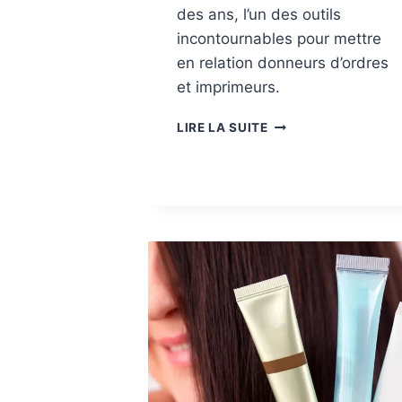
des ans, l’un des outils
incontournables pour mettre
en relation donneurs d’ordres
et imprimeurs.
M
LIRE LA SUITE
A
R
C
H
É
S
:
W
E
B
T
O
P
R