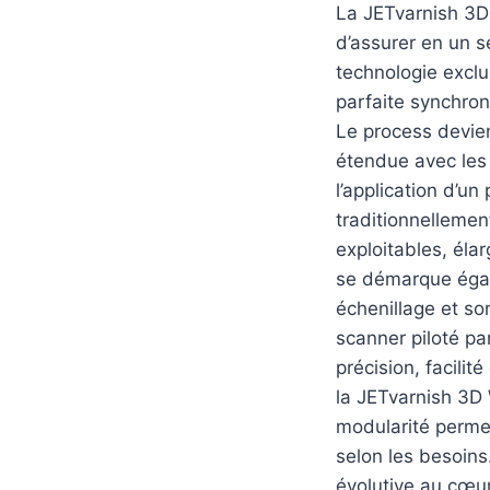
La JETvarnish 3D
d’assurer en un s
technologie exclus
parfaite synchron
Le process devien
étendue avec les 
l’application d’u
traditionnelleme
exploitables, éla
se démarque égal
échenillage et so
scanner piloté pa
précision, facilit
la JETvarnish 3D 
modularité permet
selon les besoin
évolutive au cœur