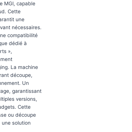
re MGI, capable
ud. Cette
arantit une
avant nécessaires.
ne compatibilité
que dédié à
rts »,
ement
aging. La machine
rant découpe,
ionnement. Un
rage, garantissant
ltiples versions,
udgets. Cette
esse ou découpe
 une solution