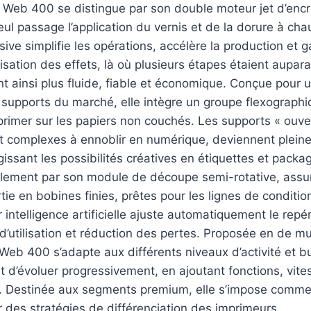
 Web 400 se distingue par son double moteur jet d’enc
eul passage l’application du vernis et de la dorure à cha
ive simplifie les opérations, accélère la production et g
isation des effets, là où plusieurs étapes étaient aupar
t ainsi plus fluide, fiable et économique. Conçue pour u
supports du marché, elle intègre un groupe flexographi
n primer sur les papiers non couchés. Les supports « ouve
nt complexes à ennoblir en numérique, deviennent plein
rgissant les possibilités créatives en étiquettes et pack
ement par son module de découpe semi-rotative, assu
rtie en bobines finies, prêtes pour les lignes de condit
r intelligence artificielle ajuste automatiquement le repé
é d’utilisation et réduction des pertes. Proposée en de mu
Web 400 s’adapte aux différents niveaux d’activité et b
 d’évoluer progressivement, en ajoutant fonctions, vit
s. Destinée aux segments premium, elle s’impose comme
 des stratégies de différenciation des imprimeurs.