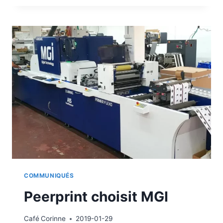
LE
POTENTIEL
DE
LA
JETVARNISH
3D
EVO
COMMUNIQUÉS
Peerprint choisit MGI
Café
Corinne
2019-01-29