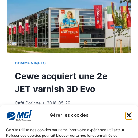
COMMUNIQUÉS
Cewe acquiert une 2e
JET varnish 3D Evo
Café
Corinne
2018-05-29
Gérer les cookies
Cewe acquiert une 2e JET varnish 3D Evo.
CEWE
LIRE LA SUITE
Ce site utilise des cookies pour améliorer votre expérience utilisateur.
ACQUIERT
Refuser ces cookies pourrait bloquer certaines fonctionnalités et