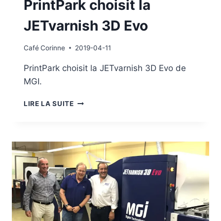
PrintPark choisit la
JETvarnish 3D Evo
Café
Corinne
2019-04-11
PrintPark choisit la JETvarnish 3D Evo de
MGI.
PRINTPARK
LIRE LA SUITE
CHOISIT
LA
JETVARNISH
3D
EVO