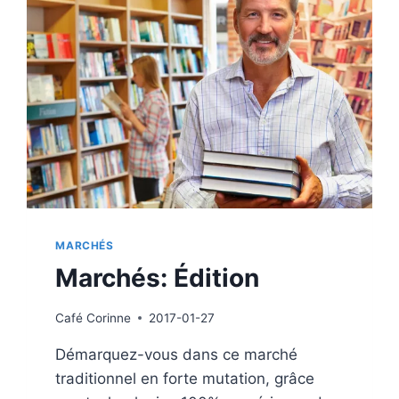
TURCS
DE
L’EMBALLAGE
ET
DU
PACKAGING
MARCHÉS
Marchés: Édition
Café
Corinne
2017-01-27
Démarquez-vous dans ce marché
traditionnel en forte mutation, grâce