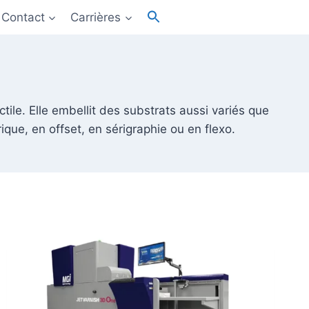
Recherche
Contact
Carrières
de
Bouton de recherche
:
ile. Elle embellit des substrats aussi variés que
que, en offset, en sérigraphie ou en flexo.