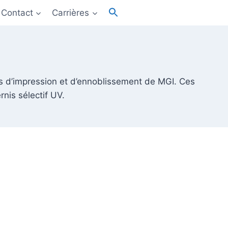
Recherche
Contact
Carrières
de
Bouton de recherche
:
d’impression et d’ennoblissement de MGI. Ces
nis sélectif UV.