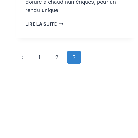
dorure à chaud numériques, pour un
rendu unique.
GALERIE:
LIRE LA SUITE
IMPRIMÉS
COMMERCIAUX
Navigation
Page
1
2
3
dans
précédente
la
page