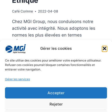
Éthique
Café
Corinne
2022-04-08
Chez MGI Group, nous conduisons notre
activité avec intégrité. Nous adoptons les
normes les plus élevées en termes
d’Éthique et RSE, favorisant une croissance
Gérer les cookies
durable et un avenir meilleur pour tous·tes.
ÉTHIQUE
LIRE LA SUITE
Ce site utilise des cookies pour améliorer votre expérience utilisateur.
Refuser ces cookies pourrait bloquer certaines fonctionnalités et
entraver votre navigation.
Gérer les services
© 2026
Accepter
Mentions légales
Rejeter
Politique de confidentialité