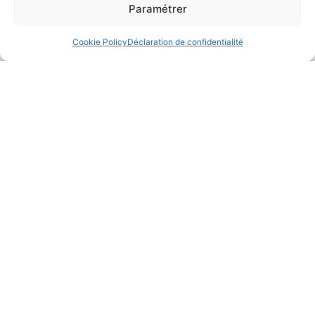
Paramétrer
Cookie Policy
Déclaration de confidentialité
Un service de BAT par internet, en réalité
augmentée et de prospection