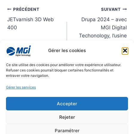
Qui
PRÉCÉDENT
SUIVANT
JETvarnish 3D Web
Drupa 2024 – avec
sommes-
400
MGI Digital
nous
Techonology, l’usine
5.0 rentre de plain
?
Gérer les cookies
pied dans l’imprimerie,
le packaging et
Ce site utilise des cookies pour améliorer votre expérience utilisateur.
l’étiquette adhésive
Refuser ces cookies pourrait bloquer certaines fonctionnalités et
entraver votre navigation.
Gérer les services
© 2026
Accepter
Mentions légales
Rejeter
Politique de confidentialité
Paramétrer
Gestion des cookies