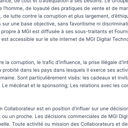
rmance, de coût et d’adéquation à ses besoins. Le Grou
e l’homme, de loyauté des pratiques de vente et de mar
le, de lutte contre la corruption et plus largement, d’éth
 sur une base objective, sans favoritisme ni discrimina
propre à MGI est diffusée à ses sous-traitants et Fourni
 est accessible sur le site internet de MGI Digital Techn
 la corruption, le trafic d’influence, la prise illégale d’
robité dans les pays dans lesquels il exerce ses activit
omaine. Sont particulièrement visés: les cadeaux et invita
ts; Le mécénat et le sponsoring; Les relations avec les co
, un Collaborateur est en position d’influer sur une décis
t ou un proche. Les décisions commerciales de MGI Digi
nelle. Toute activité ou mission des Collaborateurs et