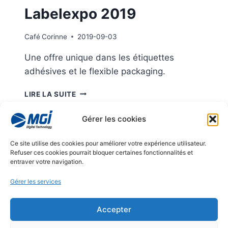
Labelexpo 2019
Café
Corinne
2019-09-03
Une offre unique dans les étiquettes
adhésives et le flexible packaging.
MGI
LIRE LA SUITE
&
KONICA
Gérer les cookies
MINOLTA
À
Navigation
Ce site utilise des cookies pour améliorer votre expérience utilisateur.
Page
1
…
3
4
5
LABELEXPO
Refuser ces cookies pourrait bloquer certaines fonctionnalités et
2019
dans
entraver votre navigation.
précédente
Gérer les services
la
page
© 2026
Accepter